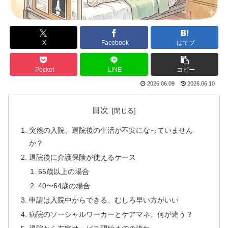
X
Facebook
はてブ
Pocket
LINE
コピー
2026.06.09
2026.06.10
目次
突然の入院、退院後の生活が不安になっていません
か？
退院後に介護保険が使えるケース
65歳以上の場合
40〜64歳の場合
申請は入院中からできる、むしろ早い方がいい
病院のソーシャルワーカーとケアマネ、何が違う？