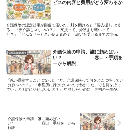
ビスの内容と費用がどう変わるか
介護保険の認定結果が郵便で届いた。封を開けると「要支援1」とあ
る。 「要介護じゃないの？」「支援って、介護より軽いってこ
と？」「どんなサービスが使えるの？」 認定を受けるまでの準備は
頑張ったのに、結果が届いてからどうすればいいかわからない—...
介護保険の申請、誰に頼めばい
Uncategorized
い？ 窓口・手順を
一から解説
「親が退院することになったけど、介護保険って何をどこに持ってい
けばいいの？」 「市役所に行けばいいのはわかった。でも何を持っ
ていくの？誰に話せばいいの？」 申請したいのに、最初の一歩が分
からなくて時間だけが過ぎていく——そういうご家族を、現...
介護保険の申請、誰に頼めばい
い？ 窓口・手順を一から
解説