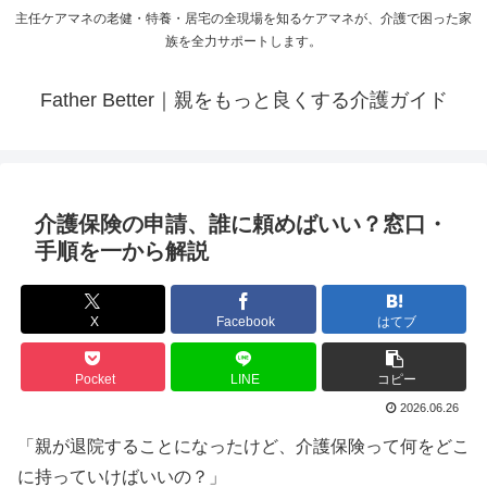
主任ケアマネの老健・特養・居宅の全現場を知るケアマネが、介護で困った家
族を全力サポートします。
Father Better｜親をもっと良くする介護ガイド
介護保険の申請、誰に頼めばいい？窓口・
手順を一から解説
X
Facebook
はてブ
Pocket
LINE
コピー
2026.06.26
「親が退院することになったけど、介護保険って何をどこ
に持っていけばいいの？」